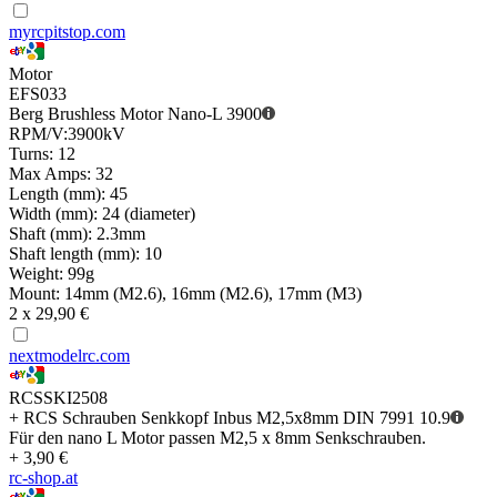
myrcpitstop.com
Motor
EFS033
Berg Brushless Motor Nano-L 3900
RPM/V:3900kV
Turns: 12
Max Amps: 32
Length (mm): 45
Width (mm): 24 (diameter)
Shaft (mm): 2.3mm
Shaft length (mm): 10
Weight: 99g
Mount: 14mm (M2.6), 16mm (M2.6), 17mm (M3)
2 x 29,90 €
nextmodelrc.com
RCSSKI2508
+ RCS Schrauben Senkkopf Inbus M2,5x8mm DIN 7991 10.9
Für den nano L Motor passen M2,5 x 8mm Senkschrauben.
+ 3,90 €
rc-shop.at