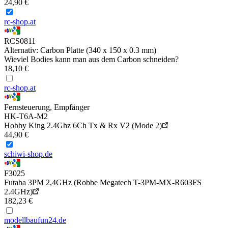
24,90 €
rc-shop.at
RCS0811
Alternativ: Carbon Platte (340 x 150 x 0.3 mm)
Wieviel Bodies kann man aus dem Carbon schneiden?
18,10 €
rc-shop.at
Fernsteuerung, Empfänger
HK-T6A-M2
Hobby King 2.4Ghz 6Ch Tx & Rx V2 (Mode 2)
44,90 €
schiwi-shop.de
F3025
Futaba 3PM 2,4GHz (Robbe Megatech T-3PM-MX-R603FS
2.4GHz)
182,23 €
modellbaufun24.de