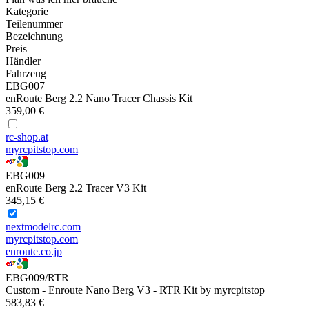
Kategorie
Teilenummer
Bezeichnung
Preis
Händler
Fahrzeug
EBG007
enRoute Berg 2.2 Nano Tracer Chassis Kit
359,00 €
rc-shop.at
myrcpitstop.com
EBG009
enRoute Berg 2.2 Tracer V3 Kit
345,15 €
nextmodelrc.com
myrcpitstop.com
enroute.co.jp
EBG009/RTR
Custom - Enroute Nano Berg V3 - RTR Kit by myrcpitstop
583,83 €