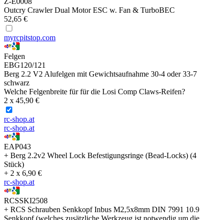
Z-E0008
Outcry Crawler Dual Motor ESC w. Fan & TurboBEC
52,65 €
myrcpitstop.com
Felgen
EBG120/121
Berg 2.2 V2 Alufelgen mit Gewichtsaufnahme 30-4 oder 33-7
schwarz
Welche Felgenbreite für für die Losi Comp Claws-Reifen?
2 x 45,90 €
rc-shop.at
rc-shop.at
EAP043
+ Berg 2.2v2 Wheel Lock Befestigungsringe (Bead-Locks) (4
Stück)
+ 2 x 6,90 €
rc-shop.at
RCSSKI2508
+ RCS Schrauben Senkkopf Inbus M2,5x8mm DIN 7991 10.9
Senkkopf (welches zusätzliche Werkzeug ist notwendig um die