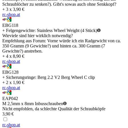
Schraublöcher zu senken?). Gibt's sowas auch ohne Senkkopf?
+ 3 x 3,90 €
rc-shop.at
EBG118
+ Felgengewichte: Stainless Wheel Weight (4 Stück)
Wieviele sind hier wirklich notwendig?
Empfehlung aus Forum: Vorne würde ich ein Radgewicht von ca.
350 Gramm (9 Gewichte?) und hinten ca. 300 Gramm (7
Gewichte?) anstreben.
+ 4 x 8,90 €
rc-shop.at
EBG128
+ Sicherungsringe: Berg 2.2 V2 Berg Wheel C clip
+ 2 x 1,90 €
rc-shop.at
EAP042
M 2,5mm x 8mm Inbusschrauben
Nicht empfohlen, da schlechte Qualität der Schraubköpfe
3,90 €
rc-shop.at