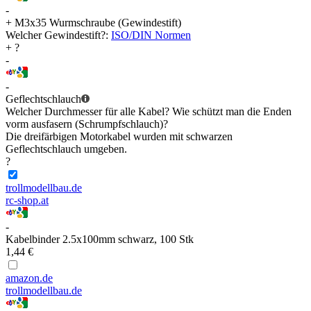
-
+ M3x35 Wurmschraube (Gewindestift)
Welcher Gewindestift?:
ISO/DIN Normen
+ ?
-
-
Geflechtschlauch
Welcher Durchmesser für alle Kabel? Wie schützt man die Enden
vorm ausfasern (Schrumpfschlauch)?
Die dreifärbigen Motorkabel wurden mit schwarzen
Geflechtschlauch umgeben.
?
trollmodellbau.de
rc-shop.at
-
Kabelbinder 2.5x100mm schwarz, 100 Stk
1,44 €
amazon.de
trollmodellbau.de