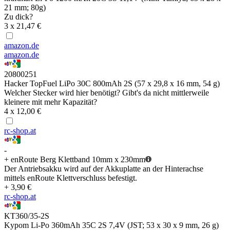
21 mm; 80g)
Zu dick?
3 x 21,47 €
amazon.de
amazon.de
20800251
Hacker TopFuel LiPo 30C 800mAh 2S (57 x 29,8 x 16 mm, 54 g)
Welcher Stecker wird hier benötigt? Gibt's da nicht mittlerweile
kleinere mit mehr Kapazität?
4 x 12,00 €
rc-shop.at
-
+ enRoute Berg Klettband 10mm x 230mm
Der Antriebsakku wird auf der Akkuplatte an der Hinterachse
mittels enRoute Klettverschluss befestigt.
+ 3,90 €
rc-shop.at
KT360/35-2S
Kypom Li-Po 360mAh 35C 2S 7,4V (JST; 53 x 30 x 9 mm, 26 g)