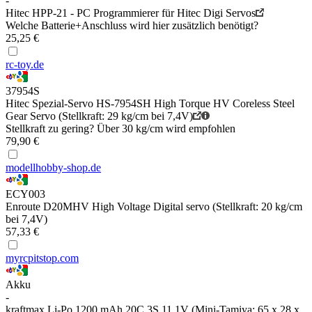
-
Hitec HPP-21 - PC Programmierer für Hitec Digi Servos
Welche Batterie+Anschluss wird hier zusätzlich benötigt?
25,25 €
rc-toy.de
37954S
Hitec Spezial-Servo HS-7954SH High Torque HV Coreless Steel
Gear Servo (Stellkraft: 29 kg/cm bei 7,4V)
Stellkraft zu gering? Über 30 kg/cm wird empfohlen
79,90 €
modellhobby-shop.de
ECY003
Enroute D20MHV High Voltage Digital servo (Stellkraft: 20 kg/cm
bei 7,4V)
57,33 €
myrcpitstop.com
Akku
-
kraftmax Li-Po 1200 mAh 20C 3S 11,1V (Mini-Tamiya; 65 x 28 x