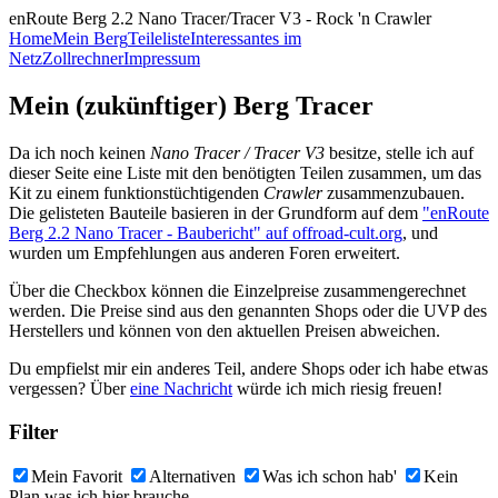
enRoute Berg 2.2 Nano Tracer/Tracer V3 - Rock 'n Crawler
Home
Mein Berg
Teileliste
Interessantes im
Netz
Zollrechner
Impressum
Mein (zukünftiger) Berg Tracer
Da ich noch keinen
Nano Tracer / Tracer V3
besitze, stelle ich auf
dieser Seite eine Liste mit den benötigten Teilen zusammen, um das
Kit zu einem funktionstüchtigenden
Crawler
zusammenzubauen.
Die gelisteten Bauteile basieren in der Grundform auf dem
"enRoute
Berg 2.2 Nano Tracer - Baubericht" auf offroad-cult.org
, und
wurden um Empfehlungen aus anderen Foren erweitert.
Über die Checkbox können die Einzelpreise zusammengerechnet
werden. Die Preise sind aus den genannten Shops oder die UVP des
Herstellers und können von den aktuellen Preisen abweichen.
Du empfielst mir ein anderes Teil, andere Shops oder ich habe etwas
vergessen? Über
eine Nachricht
würde ich mich riesig freuen!
Filter
Mein Favorit
Alternativen
Was ich schon hab'
Kein
Plan was ich hier brauche