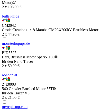
Motor)
2 x 108,00 €
bullet-rc.de
CM2042
Castle Creations 1/18 Mamba CM20/4200kV Brushless Motor
2 x 44,90 €
monsterhopups.de
EID5527
Berg Brushless Motor Spark-1100
für den Nano Tracer
2 x 59,90 €
rc-shop.at
Z-E0003
540 Crawler Brushed Motor 55T
für den Tracer V3
2 x 21,06 €
myrcpitstop.com