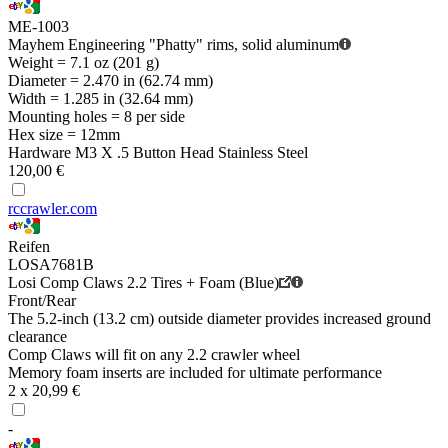
ME-1003
Mayhem Engineering "Phatty" rims, solid aluminum
Weight = 7.1 oz (201 g)
Diameter = 2.470 in (62.74 mm)
Width = 1.285 in (32.64 mm)
Mounting holes = 8 per side
Hex size = 12mm
Hardware M3 X .5 Button Head Stainless Steel
120,00 €
rccrawler.com
Reifen
LOSA7681B
Losi Comp Claws 2.2 Tires + Foam (Blue)
Front/Rear
The 5.2-inch (13.2 cm) outside diameter provides increased ground
clearance
Comp Claws will fit on any 2.2 crawler wheel
Memory foam inserts are included for ultimate performance
2 x 20,99 €
-